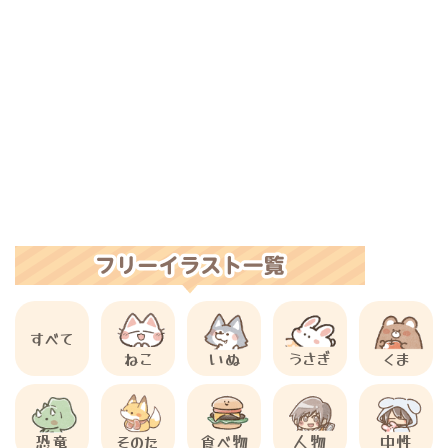
すべて
ねこ
いぬ
うさぎ
くま
恐竜
そのた
食べ物
人物
中性