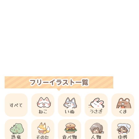
すべて
ねこ
いぬ
うさぎ
くま
恐竜
そのた
食べ物
人物
中性