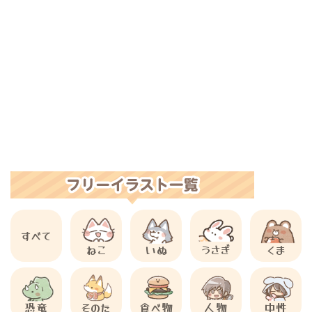
すべて
ねこ
いぬ
うさぎ
くま
恐竜
そのた
食べ物
人物
中性