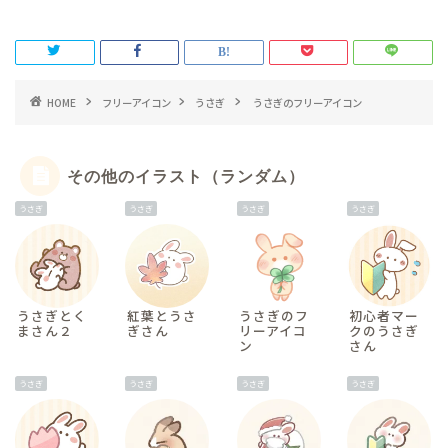
HOME
フリーアイコン
うさぎ
うさぎのフリーアイコン
その他のイラスト（ランダム）
うさぎ
うさぎ
うさぎ
うさぎ
うさぎとく
紅葉とうさ
うさぎのフ
初心者マー
まさん２
ぎさん
リーアイコ
クのうさぎ
ン
さん
うさぎ
うさぎ
うさぎ
うさぎ