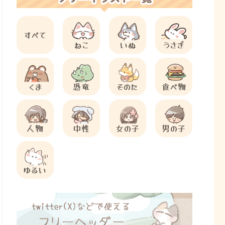
すべて
ねこ
いぬ
うさぎ
くま
恐竜
そのた
食べ物
人物
中性
女の子
男の子
ゆるい