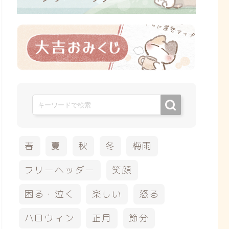
春
夏
秋
冬
梅雨
フリーヘッダー
笑顔
困る・泣く
楽しい
怒る
ハロウィン
正月
節分