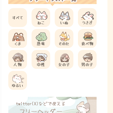
すべて
ねこ
いぬ
うさぎ
くま
恐竜
そのた
食べ物
人物
中性
女の子
男の子
ゆるい