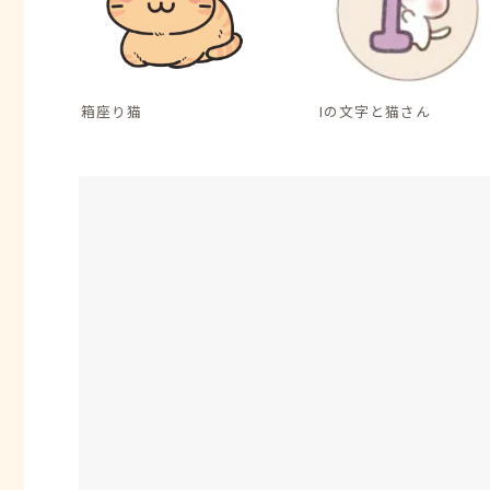
箱座り猫
Iの文字と猫さん