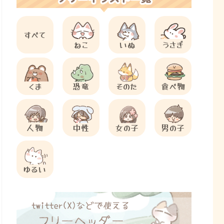
すべて
ねこ
いぬ
うさぎ
くま
恐竜
そのた
食べ物
人物
中性
女の子
男の子
ゆるい