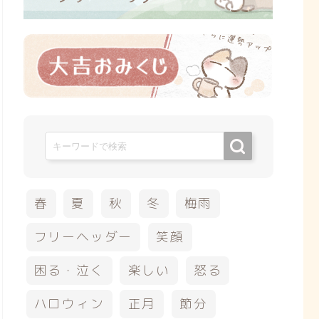
春
夏
秋
冬
梅雨
フリーヘッダー
笑顔
困る・泣く
楽しい
怒る
ハロウィン
正月
節分