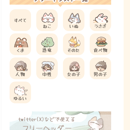
すべて
ねこ
いぬ
うさぎ
くま
恐竜
そのた
食べ物
人物
中性
女の子
男の子
ゆるい