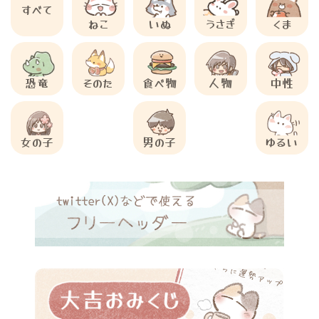
すべて
ねこ
いぬ
うさぎ
くま
恐竜
そのた
食べ物
人物
中性
女の子
男の子
ゆるい