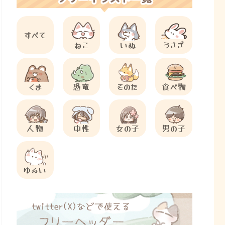
すべて
ねこ
いぬ
うさぎ
くま
恐竜
そのた
食べ物
人物
中性
女の子
男の子
ゆるい