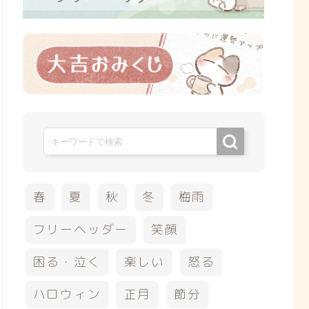
春
夏
秋
冬
梅雨
フリーヘッダー
笑顔
困る・泣く
楽しい
怒る
ハロウィン
正月
節分