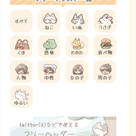
すべて
ねこ
いぬ
うさぎ
くま
恐竜
そのた
食べ物
人物
中性
女の子
男の子
ゆるい