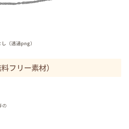
し（透過png）
無料フリー素材）
等の