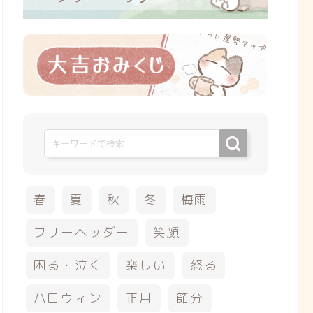
春
夏
秋
冬
梅雨
フリーヘッダー
笑顔
困る・泣く
楽しい
怒る
ハロウィン
正月
節分