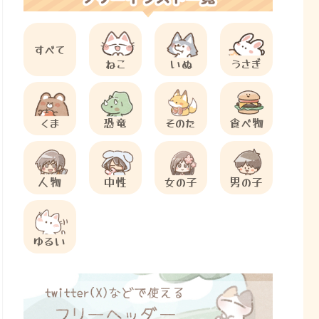
すべて
ねこ
いぬ
うさぎ
くま
恐竜
そのた
食べ物
人物
中性
女の子
男の子
ゆるい