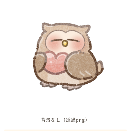
背景なし（透過png）