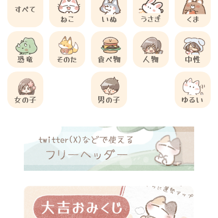
すべて
ねこ
いぬ
うさぎ
くま
恐竜
そのた
食べ物
人物
中性
女の子
男の子
ゆるい