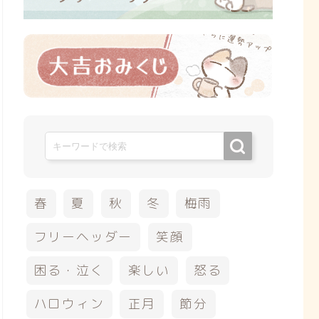
春
夏
秋
冬
梅雨
フリーヘッダー
笑顔
困る・泣く
楽しい
怒る
ハロウィン
正月
節分