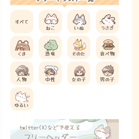
すべて
ねこ
いぬ
うさぎ
くま
恐竜
そのた
食べ物
人物
中性
女の子
男の子
ゆるい