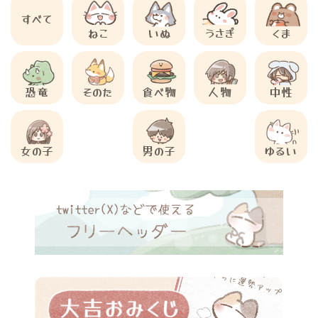
すべて
ねこ
いぬ
うさぎ
くま
恐竜
そのた
食べ物
人物
中性
女の子
男の子
ゆるい