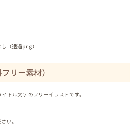
し（透過png）
料フリー素材）
タイトル文字の
フリーイラストです。
ださい。