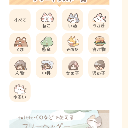
すべて
ねこ
いぬ
うさぎ
くま
恐竜
そのた
食べ物
人物
中性
女の子
男の子
ゆるい