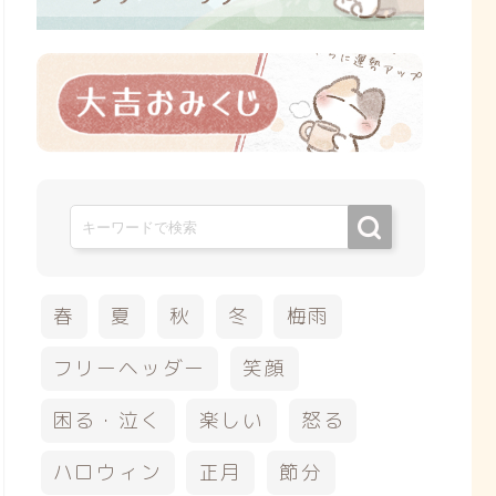
春
夏
秋
冬
梅雨
フリーヘッダー
笑顔
困る・泣く
楽しい
怒る
ハロウィン
正月
節分