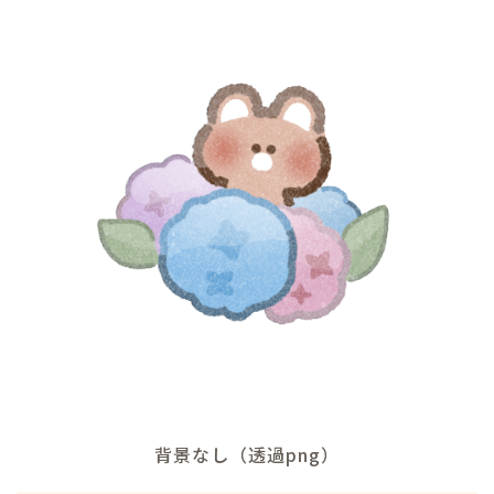
背景なし（透過png）