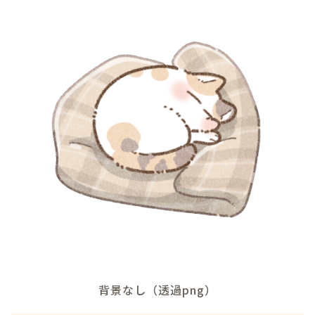
背景なし（透過png）