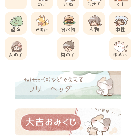
ねこ
いぬ
うさぎ
くま
恐竜
そのた
食べ物
人物
中性
女の子
男の子
ゆるい