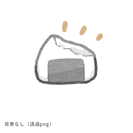
背景なし（透過png）