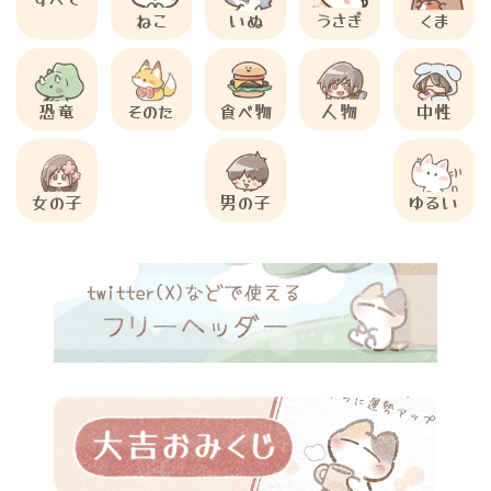
ねこ
いぬ
うさぎ
くま
恐竜
そのた
食べ物
人物
中性
女の子
男の子
ゆるい